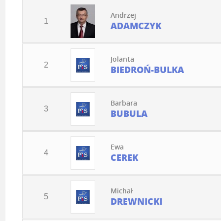
Andrzej
1
ADAMCZYK
Jolanta
2
BIEDROŃ-BULKA
Barbara
3
BUBULA
Ewa
4
CEREK
Michał
5
DREWNICKI