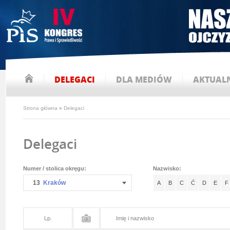
DELEGACI
DLA MEDIÓW
AKTUAL
Strona główna
»
Delegaci
Delegaci
Numer / stolica okręgu:
Nazwisko:
13
Kraków
A
B
C
Ć
D
E
F
Lp.
Imię i nazwisko