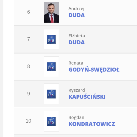
Andrzej
6
DUDA
Elżbieta
7
DUDA
Renata
8
GODYŃ-SWĘDZIOŁ
Ryszard
9
KAPUŚCIŃSKI
Bogdan
10
KONDRATOWICZ