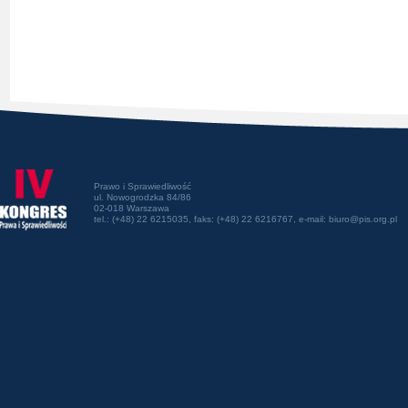
Prawo i Sprawiedliwość
ul. Nowogrodzka 84/86
02-018 Warszawa
tel.: (+48) 22 6215035, faks: (+48) 22 6216767, e-mail: biuro@pis.org.pl